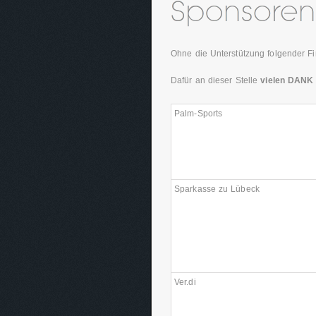
Ohne die Unterstützung folgender F
Dafür an dieser Stelle
vielen DANK
Palm-Sports
Sparkasse zu Lübeck
Ver.di