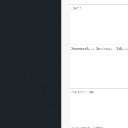
Erasco
Gemeinnützige Sparkassen Stiftung
Intersport Krull