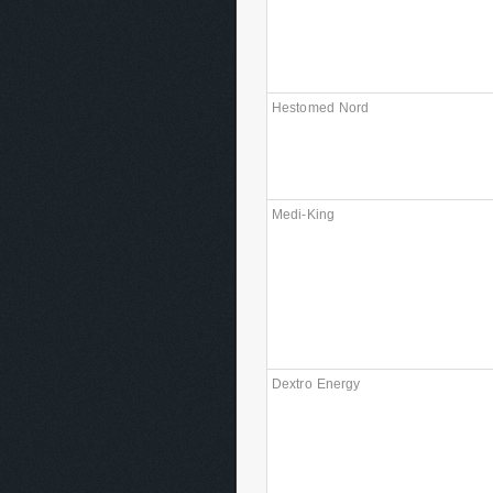
Hestomed Nord
Medi-King
Dextro Energy