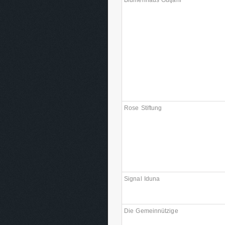
Blumenhaus Gutjahr
Rose Stiftung
Signal Iduna
Die Gemeinnützige