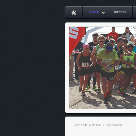
Verein
Termine
Startseite
»
Verein
»
Sponsoren