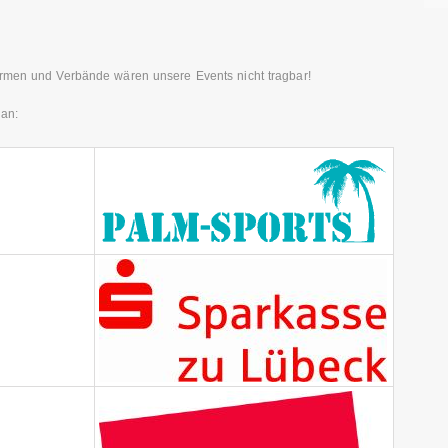
irmen und Verbände wären unsere Events nicht tragbar!
an: